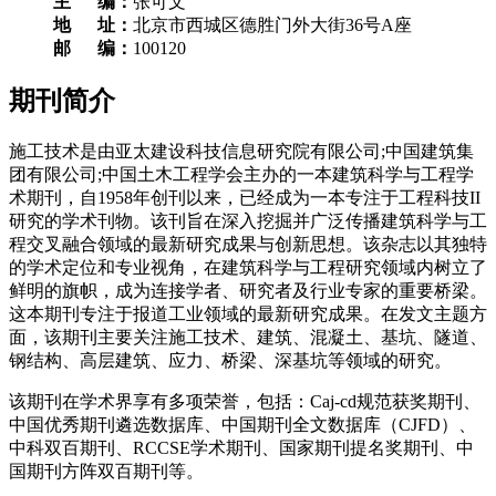
主 编：
张可文
地 址：
北京市西城区德胜门外大街36号A座
邮 编：
100120
期刊简介
施工技术是由亚太建设科技信息研究院有限公司;中国建筑集
团有限公司;中国土木工程学会主办的一本建筑科学与工程学
术期刊，自1958年创刊以来，已经成为一本专注于工程科技II
研究的学术刊物。该刊旨在深入挖掘并广泛传播建筑科学与工
程交叉融合领域的最新研究成果与创新思想。该杂志以其独特
的学术定位和专业视角，在建筑科学与工程研究领域内树立了
鲜明的旗帜，成为连接学者、研究者及行业专家的重要桥梁。
这本期刊专注于报道工业领域的最新研究成果。在发文主题方
面，该期刊主要关注施工技术、建筑、混凝土、基坑、隧道、
钢结构、高层建筑、应力、桥梁、深基坑等领域的研究。
该期刊在学术界享有多项荣誉，包括：Caj-cd规范获奖期刊、
中国优秀期刊遴选数据库、中国期刊全文数据库（CJFD）、
中科双百期刊、RCCSE学术期刊、国家期刊提名奖期刊、中
国期刊方阵双百期刊等。