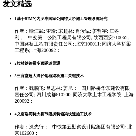
发文精选
1
基于BIM的内罗毕国家公园特大桥施工管理系统研究
作者：喻江武; 雷瑜; 宋超林; 肖汝诚; 姜哲宇; 庄冬
利； 中交第二公路工程局有限公司; 陕西西安710065;
中国路桥工程有限责任公司; 北京100011; 同济大学桥梁
工程系; 上海200092；
2
拉林铁路贡多顶隧道贯通
3
三官堂超大跨径钢桁梁桥施工关键技术
作者：魏鹏飞; 吕志林; 姜旭； 四川路桥华东建设有限
责任公司; 四川成都610200; 同济大学土木工程学院; 上海
200092；
4
义南洛河特大桥节段拼装箱梁快速施工技术
作者：涂先行； 中铁第五勘察设计院集团有限公司; 北
京102600；