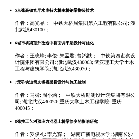
5
京张高铁官厅水库特大桥主桥钢梁拼装技术
作者：高光品； 中铁大桥局集团第六工程有限公司; 湖
北武汉430100；
6
城市桥梁顶升改造中桥面调平层设计与优化
作者：王晓峰; 李俊; 朱孟君; 曹鸿猷； 中铁第四勘察设
计院集团有限公司; 湖北武汉430063; 武汉理工大学土木
工程与建筑学院; 湖北武汉430070；
7
无砟轨道简支钢桁梁桥设计与施工控制
作者：马舜; 周小涵； 中铁大桥勘测设计院集团有限公
司; 湖北武汉430050; 重庆大学土木工程学院; 重庆
400045；
8
张拉工艺对预应力混凝土桥梁徐变的影响研究
作者：罗俊礼; 李光辉； 湖南广播电视大学; 湖南长沙